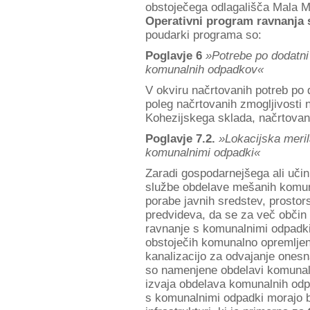
obstoječega odlagališča Mala M
Operativni program ravnanja
poudarki programa so:
Poglavje 6
»Potrebe po dodatni 
komunalnih odpadkov«
V okviru načrtovanih potreb po do
poleg načrtovanih zmogljivosti 
Kohezijskega sklada, načrtova
Poglavje 7.2.
»Lokacijska meril
komunalnimi odpadki«
Zaradi gospodarnejšega ali učin
službe obdelave mešanih komun
porabe javnih sredstev, prostorsk
predvideva, da se za več občin
ravnanje s komunalnimi odpadki
obstoječih komunalno opremljen
kanalizacijo za odvajanje ones
so namenjene obdelavi komunal
izvaja obdelava komunalnih odp
s komunalnimi odpadki morajo bi