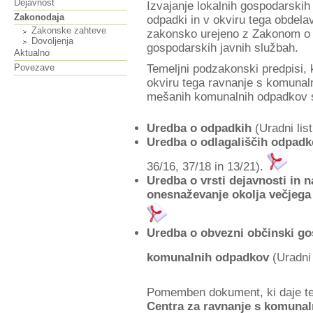
Dejavnost
Izvajanje lokalnih gospodarskih
Zakonodaja
odpadki in v okviru tega obdel
Zakonske zahteve
zakonsko urejeno z Zakonom o 
Dovoljenja
gospodarskih javnih službah.
Aktualno
Povezave
Temeljni podzakonski predpisi, k
okviru tega ravnanje s komunal
mešanih komunalnih odpadkov 
Uredba o odpadkih
(Uradni list
Uredba o odlagališčih odpadk
36/16, 37/18 in 13/21).
Uredba o vrsti dejavnosti in n
onesnaževanje okolja večjega
Uredba o obvezni občinski gos
komunalnih odpadkov
(Uradni 
Pomemben dokument, ki daje te
Centra za ravnanje s komunal