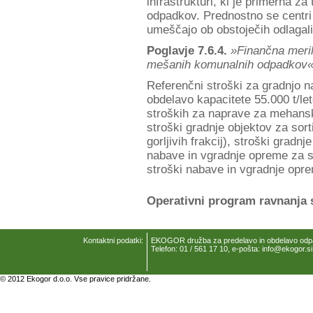
infrastrukturi, ki je primerna z
odpadkov. Prednostno se centri
umeščajo ob obstoječih odlagal
Poglavje 7.6.4.
»Finančna meri
mešanih komunalnih odpadkov
Referenčni stroški za gradnjo 
obdelavo kapacitete 55.000 t/le
stroških za naprave za mehans
stroški gradnje objektov za sorti
gorljivih frakcij), stroški gradn
nabave in vgradnje opreme za s
stroški nabave in vgradnje opr
Operativni program ravnanja
Kontaktni podatki:
EKOGOR družba za predelavo in obdelavo odpad
Telefon: 01 / 561 17 10, e-pošta: info@ekogor.si
© 2012 Ekogor d.o.o. Vse pravice pridržane.