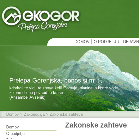
DOMOV
O PODJETJU
DEJAV
Prelepa Gorenjska, ponos si mi ti,
kdorkoli te vidi, te znova želi! Gorovja, planine in bistre vode,
zelene doline povsod te krase.
(Ansambel Avsenik)
Domov
>
Zakonodaja
> Zakonske zahteve
Zakonske zahteve
Domov
O podjetju